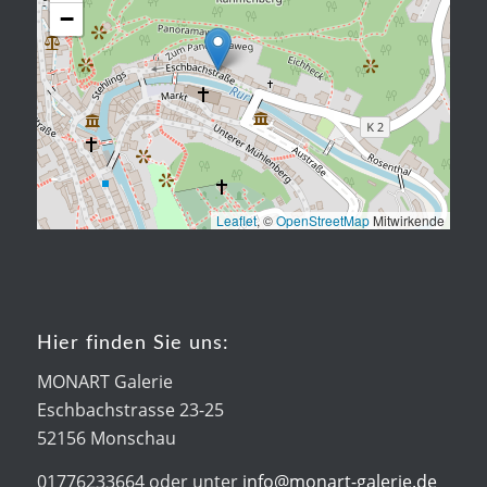
−
Leaflet
, ©
OpenStreetMap
Mitwirkende
Hier finden Sie uns:
MONART Galerie
Eschbachstrasse 23-25
52156 Monschau
01776233664 oder unter
info@monart-galerie.de