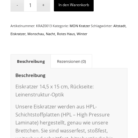
In den Warenkorb
Artikelnummer:
KRAZ0013
Kategorie:
MON Kratzer
Schlagwörter:
Altstadt
,
Eiskratzer
,
Monschau
,
Nacht
,
Rotes Haus
,
Winter
Beschreibung
Rezensionen (0)
Beschreibung
Eiskratzer 14,5 x 15 cm, Rückseite:
Leinenstruktur-Optik
Unsere Eiskratzer werden aus HPL-
Schichtstoffplatten (HPL – High Pressure
Laminate) hergestellt, genau wie unsere
Brettchen. Sie sind wasserfest, stoßfest,