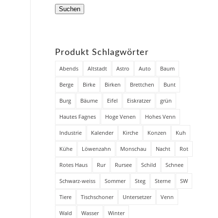
Suchen
Produkt Schlagwörter
Abends
Altstadt
Astro
Auto
Baum
Berge
Birke
Birken
Brettchen
Bunt
Burg
Bäume
Eifel
Eiskratzer
grün
Hautes Fagnes
Hoge Venen
Hohes Venn
Industrie
Kalender
Kirche
Konzen
Kuh
Kühe
Löwenzahn
Monschau
Nacht
Rot
Rotes Haus
Rur
Rursee
Schild
Schnee
Schwarz-weiss
Sommer
Steg
Sterne
SW
Tiere
Tischschoner
Untersetzer
Venn
Wald
Wasser
Winter