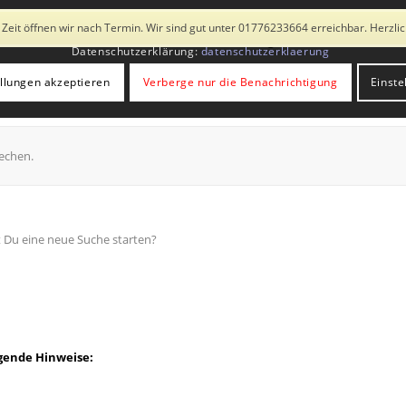
 Drittanbietern. Mit der Weiternutzung der Seite stimmst du der Verwend
 Zeit öffnen wir nach Termin. Wir sind gut unter 01776233664 erreichbar. Herzl
Galerie
Sonderausstellung
Fotobox
Kata
Datenschutzerklärung:
datenschutzerklaerung
ellungen akzeptieren
Verberge nur die Benachrichtigung
Einste
echen.
st Du eine neue Suche starten?
lgende Hinweise: