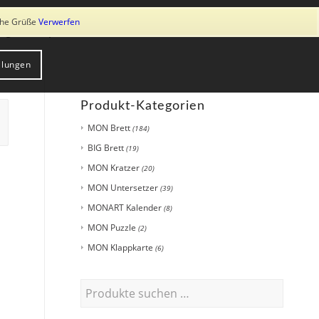
ung von Cookies zu. Weitere Informationen erhalten Sie in unserer
iche Grüße
Verwerfen
log
Shop
Über uns
Kontakt
llungen
Produkt-Kategorien
MON Brett
(184)
BIG Brett
(19)
MON Kratzer
(20)
MON Untersetzer
(39)
MONART Kalender
(8)
MON Puzzle
(2)
MON Klappkarte
(6)