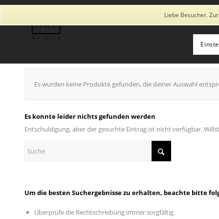
Diese Seite verwendet Cookies und ähnliche Technologien, auch von
Liebe Besucher. Zur
Einst
Es wurden keine Produkte gefunden, die deiner Auswahl entspr
Es konnte leider nichts gefunden werden
Entschuldigung, aber der gesuchte Eintrag ist nicht verfügbar. Will
Um die besten Suchergebnisse zu erhalten, beachte bitte fo
Überprüfe die Rechtschreibung immer sorgfältig.