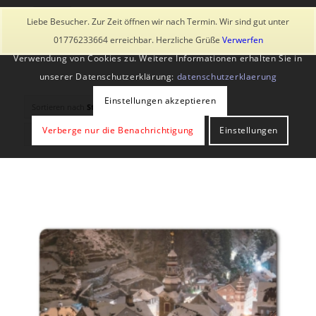
Diese Seite verwendet Cookies und ähnliche Technologien, auch
Liebe Besucher. Zur Zeit öffnen wir nach Termin. Wir sind gut unter
von Drittanbietern. Mit der Weiternutzung der Seite stimmst du der
01776233664 erreichbar. Herzliche Grüße
Verwerfen
Verwendung von Cookies zu. Weitere Informationen erhalten Sie in
unserer Datenschutzerklärung:
datenschutzerklaerung
Einstellungen akzeptieren
Sortieren nach
Standard
Verberge nur die Benachrichtigung
Einstellungen
Zeige
-1 Produkte pro Seite