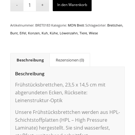
In den Warenkorb
Artikelnummer:
BRET0183
Kategorie:
MON Brett
Schlagwörter:
Brettchen
,
Bunt
,
Eifel
,
Konzen
,
Kuh
,
Kühe
,
Löwenzahn
,
Tiere
,
Wiese
Beschreibung
Rezensionen (0)
Beschreibung
Frühstücksbrettchen, 23,5 x 14,5 cm mit
abgerundeten Ecken, Rückseite:
Leinenstruktur-Optik
Unsere Frühstücksbrettchen werden aus HPL-
Schichtstoffplatten (HPL – High Pressure
Laminate) hergestellt. Sie sind wasserfest,