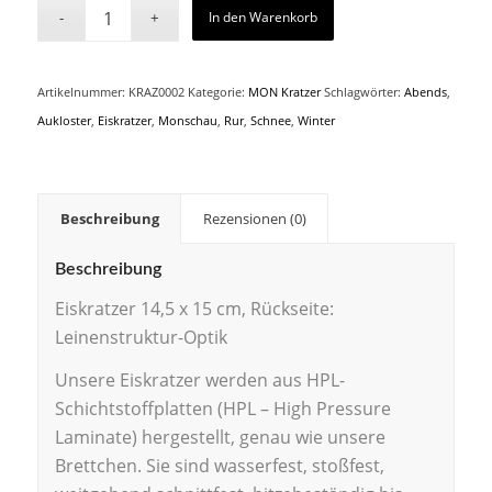
In den Warenkorb
Artikelnummer:
KRAZ0002
Kategorie:
MON Kratzer
Schlagwörter:
Abends
,
Aukloster
,
Eiskratzer
,
Monschau
,
Rur
,
Schnee
,
Winter
Beschreibung
Rezensionen (0)
Beschreibung
Eiskratzer 14,5 x 15 cm, Rückseite:
Leinenstruktur-Optik
Unsere Eiskratzer werden aus HPL-
Schichtstoffplatten (HPL – High Pressure
Laminate) hergestellt, genau wie unsere
Brettchen. Sie sind wasserfest, stoßfest,