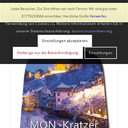
Diese Seite verwendet Cookies und ähnliche Technologien, auch
Liebe Besucher. Zur Zeit öffnen wir nach Termin. Wir sind gut unter
von Drittanbietern. Mit der Weiternutzung der Seite stimmst du der
01776233664 erreichbar. Herzliche Grüße
Verwerfen
Verwendung von Cookies zu. Weitere Informationen erhalten Sie in
unserer Datenschutzerklärung:
datenschutzerklaerung
Einstellungen akzeptieren
Verberge nur die Benachrichtigung
Einstellungen