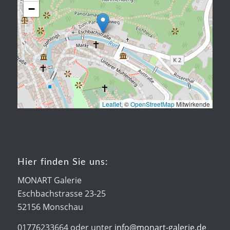
−
Leaflet
, ©
OpenStreetMap
Mitwirkende
Hier finden Sie uns:
MONART Galerie
Eschbachstrasse 23-25
52156 Monschau
01776233664 oder unter
info@monart-galerie.de