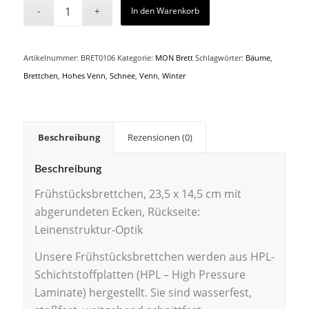
In den Warenkorb
Artikelnummer:
BRET0106
Kategorie:
MON Brett
Schlagwörter:
Bäume
,
Brettchen
,
Hohes Venn
,
Schnee
,
Venn
,
Winter
Beschreibung
Rezensionen (0)
Beschreibung
Frühstücksbrettchen, 23,5 x 14,5 cm mit
abgerundeten Ecken, Rückseite:
Leinenstruktur-Optik
Unsere Frühstücksbrettchen werden aus HPL-
Schichtstoffplatten (HPL – High Pressure
Laminate) hergestellt. Sie sind wasserfest,