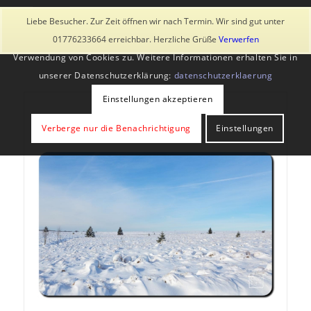
Diese Seite verwendet Cookies und ähnliche Technologien, auch
Liebe Besucher. Zur Zeit öffnen wir nach Termin. Wir sind gut unter
von Drittanbietern. Mit der Weiternutzung der Seite stimmst du der
01776233664 erreichbar. Herzliche Grüße
Verwerfen
Verwendung von Cookies zu. Weitere Informationen erhalten Sie in
unserer Datenschutzerklärung:
datenschutzerklaerung
Einstellungen akzeptieren
Verberge nur die Benachrichtigung
Einstellungen