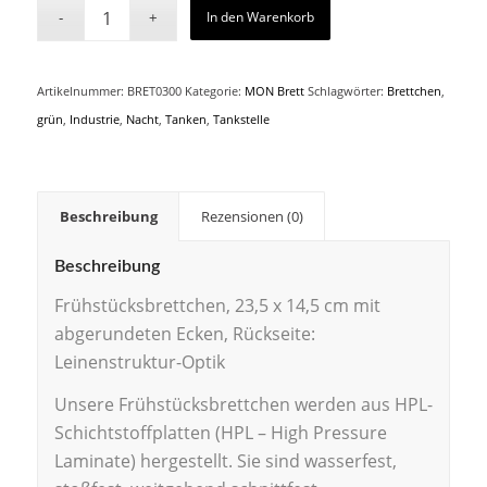
In den Warenkorb
Artikelnummer:
BRET0300
Kategorie:
MON Brett
Schlagwörter:
Brettchen
,
grün
,
Industrie
,
Nacht
,
Tanken
,
Tankstelle
Beschreibung
Rezensionen (0)
Beschreibung
Frühstücksbrettchen, 23,5 x 14,5 cm mit
abgerundeten Ecken, Rückseite:
Leinenstruktur-Optik
Unsere Frühstücksbrettchen werden aus HPL-
Schichtstoffplatten (HPL – High Pressure
Laminate) hergestellt. Sie sind wasserfest,