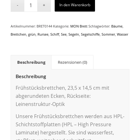
In den Warenkorb
Artikelnummer:
BRET0144
Kategorie:
MON Brett
Schlagwörter:
Bäume
,
Brettchen
,
grün
,
Rursee
,
Schiff
,
See
,
Segeln
,
Segelschiffe
,
Sommer
,
Wasser
Beschreibung
Rezensionen (0)
Beschreibung
Frühstücksbrettchen, 23,5 x 14,5 cm mit
abgerundeten Ecken, Rückseite:
Leinenstruktur-Optik
Unsere Frühstücksbrettchen werden aus HPL-
Schichtstoffplatten (HPL – High Pressure
Laminate) hergestellt. Sie sind wasserfest,