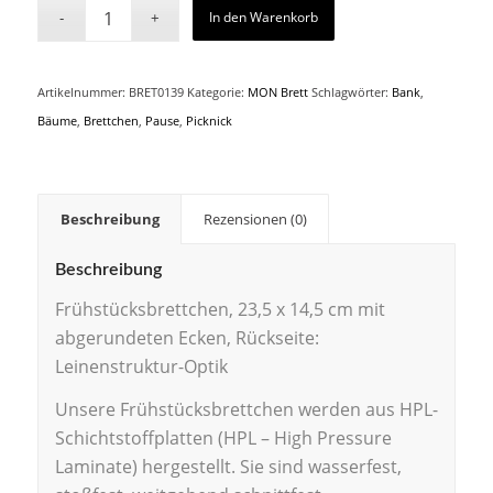
In den Warenkorb
Artikelnummer:
BRET0139
Kategorie:
MON Brett
Schlagwörter:
Bank
,
Bäume
,
Brettchen
,
Pause
,
Picknick
Beschreibung
Rezensionen (0)
Beschreibung
Frühstücksbrettchen, 23,5 x 14,5 cm mit
abgerundeten Ecken, Rückseite:
Leinenstruktur-Optik
Unsere Frühstücksbrettchen werden aus HPL-
Schichtstoffplatten (HPL – High Pressure
Laminate) hergestellt. Sie sind wasserfest,