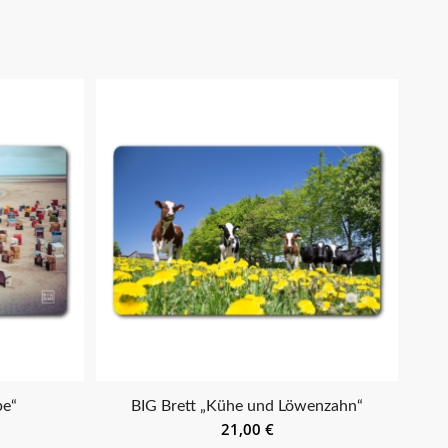
be“
BIG Brett „Kühe und Löwenzahn“
21,00
€