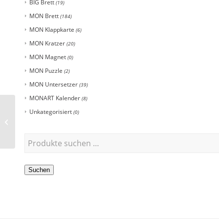
BIG Brett
(19)
MON Brett
(184)
MON Klappkarte
(6)
MON Kratzer
(20)
MON Magnet
(0)
MON Puzzle
(2)
MON Untersetzer
(39)
MONART Kalender
(8)
Unkategorisiert
(0)
BIG Brett
„Gummibärchen“
Suchen