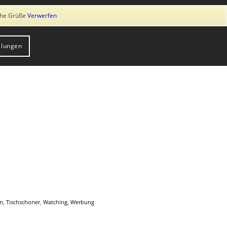
ung von Cookies zu. Weitere Informationen erhalten Sie in unserer
iche Grüße
Verwerfen
log
Shop
Über uns
Kontakt
llungen
n
,
Tischschoner
,
Watching
,
Werbung