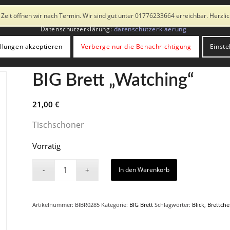
 Drittanbietern. Mit der Weiternutzung der Seite stimmst du der Verwend
 Zeit öffnen wir nach Termin. Wir sind gut unter 01776233664 erreichbar. Herzl
Galerie
Sonderausstellung
Fotobox
Kata
Datenschutzerklärung:
datenschutzerklaerung
ellungen akzeptieren
Verberge nur die Benachrichtigung
Einste
BIG Brett „Watching“
21,00
€
Tischschoner
Vorrätig
In den Warenkorb
Artikelnummer:
BIBR0285
Kategorie:
BIG Brett
Schlagwörter:
Blick
,
Brettche