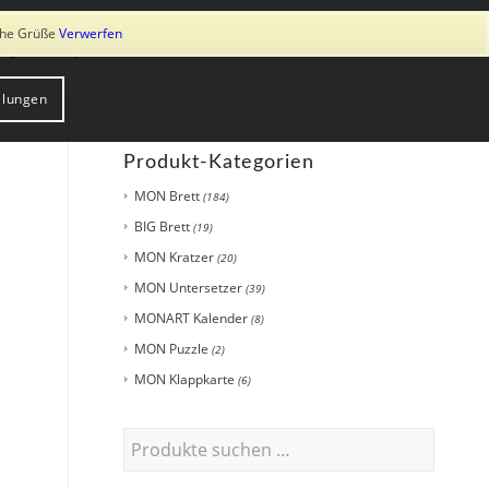
ung von Cookies zu. Weitere Informationen erhalten Sie in unserer
iche Grüße
Verwerfen
log
Shop
Über uns
Kontakt
llungen
Produkt-Kategorien
MON Brett
(184)
BIG Brett
(19)
MON Kratzer
(20)
MON Untersetzer
(39)
MONART Kalender
(8)
MON Puzzle
(2)
MON Klappkarte
(6)