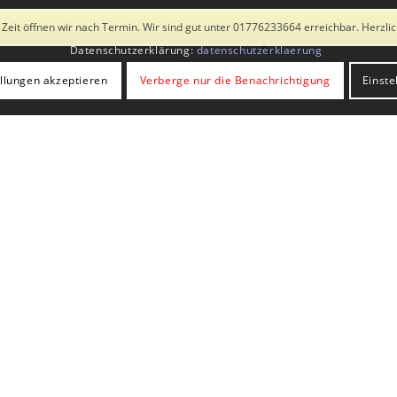
 Drittanbietern. Mit der Weiternutzung der Seite stimmst du der Verwend
 Zeit öffnen wir nach Termin. Wir sind gut unter 01776233664 erreichbar. Herzl
Galerie
Sonderausstellung
Fotobox
Kata
Datenschutzerklärung:
datenschutzerklaerung
ellungen akzeptieren
Verberge nur die Benachrichtigung
Einste