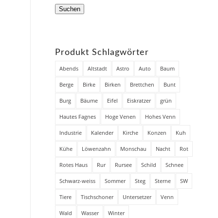
Suchen
Produkt Schlagwörter
Abends
Altstadt
Astro
Auto
Baum
Berge
Birke
Birken
Brettchen
Bunt
Burg
Bäume
Eifel
Eiskratzer
grün
Hautes Fagnes
Hoge Venen
Hohes Venn
Industrie
Kalender
Kirche
Konzen
Kuh
Kühe
Löwenzahn
Monschau
Nacht
Rot
Rotes Haus
Rur
Rursee
Schild
Schnee
Schwarz-weiss
Sommer
Steg
Sterne
SW
Tiere
Tischschoner
Untersetzer
Venn
Wald
Wasser
Winter