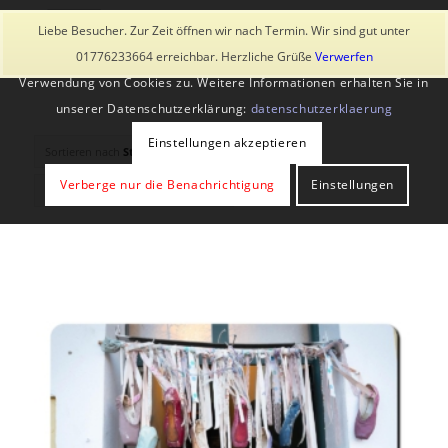
Diese Seite verwendet Cookies und ähnliche Technologien, auch
Liebe Besucher. Zur Zeit öffnen wir nach Termin. Wir sind gut unter
von Drittanbietern. Mit der Weiternutzung der Seite stimmst du der
01776233664 erreichbar. Herzliche Grüße
Verwerfen
Verwendung von Cookies zu. Weitere Informationen erhalten Sie in
unserer Datenschutzerklärung:
datenschutzerklaerung
Einstellungen akzeptieren
Sortieren nach
Standard
Verberge nur die Benachrichtigung
Einstellungen
Zeige
-1 Produkte pro Seite