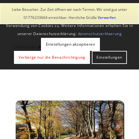
Diese Seite verwendet Cookies und ähnliche Technologien, auch
Liebe Besucher. Zur Zeit öffnen wir nach Termin. Wir sind gut unter
von Drittanbietern. Mit der Weiternutzung der Seite stimmst du der
01776233664 erreichbar. Herzliche Grüße
Verwerfen
Verwendung von Cookies zu. Weitere Informationen erhalten Sie in
unserer Datenschutzerklärung:
datenschutzerklaerung
Einstellungen akzeptieren
Sortieren nach
Standard
Verberge nur die Benachrichtigung
Einstellungen
Zeige
-1 Produkte pro Seite