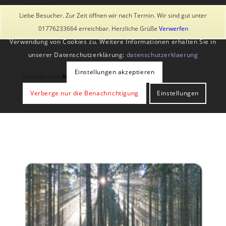
Diese Seite verwendet Cookies und ähnliche Technologien, auch
Liebe Besucher. Zur Zeit öffnen wir nach Termin. Wir sind gut unter
von Drittanbietern. Mit der Weiternutzung der Seite stimmst du der
01776233664 erreichbar. Herzliche Grüße
Verwerfen
Verwendung von Cookies zu. Weitere Informationen erhalten Sie in
unserer Datenschutzerklärung:
datenschutzerklaerung
Einstellungen akzeptieren
Sortieren nach
Standard
Verberge nur die Benachrichtigung
Einstellungen
Zeige
-1 Produkte pro Seite