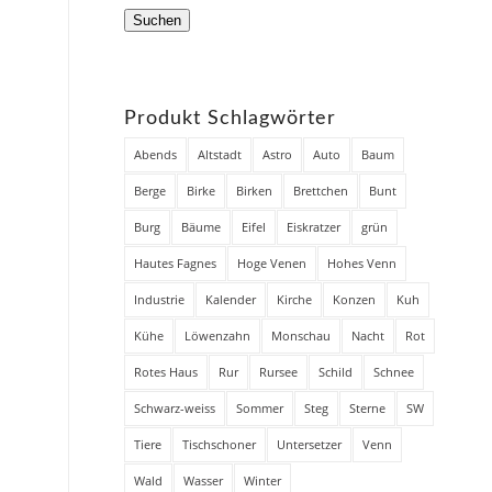
Suchen
Produkt Schlagwörter
Abends
Altstadt
Astro
Auto
Baum
Berge
Birke
Birken
Brettchen
Bunt
Burg
Bäume
Eifel
Eiskratzer
grün
Hautes Fagnes
Hoge Venen
Hohes Venn
Industrie
Kalender
Kirche
Konzen
Kuh
Kühe
Löwenzahn
Monschau
Nacht
Rot
Rotes Haus
Rur
Rursee
Schild
Schnee
Schwarz-weiss
Sommer
Steg
Sterne
SW
Tiere
Tischschoner
Untersetzer
Venn
Wald
Wasser
Winter