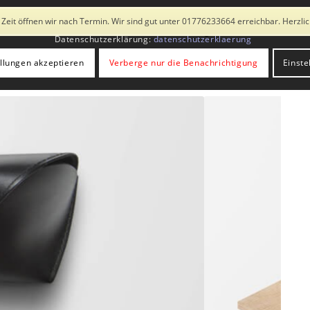
 Drittanbietern. Mit der Weiternutzung der Seite stimmst du der Verwend
 Zeit öffnen wir nach Termin. Wir sind gut unter 01776233664 erreichbar. Herzl
Galerie
Sonderausstellung
Fotobox
Kata
Datenschutzerklärung:
datenschutzerklaerung
ellungen akzeptieren
Verberge nur die Benachrichtigung
Einste