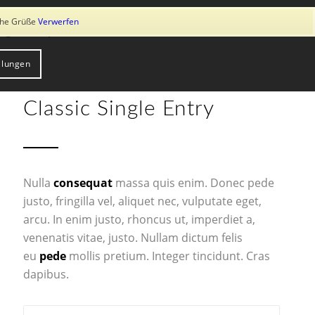
ung von Cookies zu. Weitere Informationen erhalten Sie in unserer
iche Grüße
Verwerfen
log
Shop
Über uns
Kontakt
llungen
Classic Single Entry
Nulla
consequat
massa quis enim. Donec pede
justo, fringilla vel, aliquet nec, vulputate eget,
arcu. In enim justo, rhoncus ut, imperdiet a,
venenatis vitae, justo. Nullam dictum felis
eu
pede
mollis pretium. Integer tincidunt. Cras
dapibus.