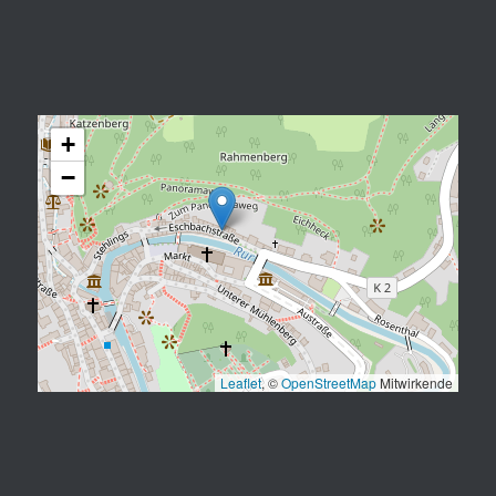
+
−
Leaflet
, ©
OpenStreetMap
Mitwirkende