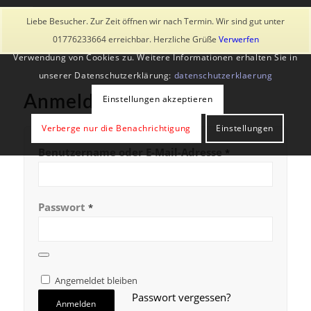
Diese Seite verwendet Cookies und ähnliche Technologien, auch
Liebe Besucher. Zur Zeit öffnen wir nach Termin. Wir sind gut unter
von Drittanbietern. Mit der Weiternutzung der Seite stimmst du der
01776233664 erreichbar. Herzliche Grüße
Verwerfen
Verwendung von Cookies zu. Weitere Informationen erhalten Sie in
unserer Datenschutzerklärung:
datenschutzerklaerung
Anmelden
Einstellungen akzeptieren
Verberge nur die Benachrichtigung
Einstellungen
Benutzername oder E-Mail-Adresse
*
Passwort
*
Angemeldet bleiben
Passwort vergessen?
Anmelden