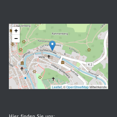
+
−
Leaflet
, ©
OpenStreetMap
Mitwirkende
Hier finden Sie uns: